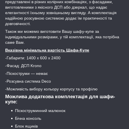
представлені в різних колірних комбінаціях, з фасадами,
виготовленими з якісного ДСП або дзеркал, що надає
елегантності їхньому зовнішньому вигляду. А комплектація
надійною розсувною системою додає їм практичності та
довговічності.
Також ми можемо виготовити Вашу шафу-купе за
індивідуальними розмірами, у тій комплектації, яка потрібна
саме Вам.
Вказівна мінімальна вартість Шафа-Купе
-Габарити: 1400 х 600 х 2400
-Фасад: ДСП Krono
-Піскоструми — немає
-Розсувна система Deco
-Можливість вибору кольору корпусу та профілю
Можлива додаткова комплектація для шафи-
купе:
Піскоструминний малюнок
Бічна консоль
Блок ящиків