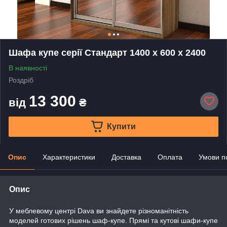
Шафа купе серії Стандарт 1400 х 600 х 2400
В наявності
Роздріб
13 300
від
₴
Купити
Опис
Характеристики
Доставка
Оплата
Умови п
Опис
У меблевому центрі Dava ви знайдете різноманітність
моделей готових рішень шаф-купе. Прямі та кутові шафи-купе