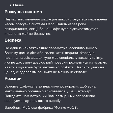
Олива
Розсувна система
Під час виготовлення шаф-купе використовується перевірена
часом розсувна система Deco. Навіть через роки
використання, секції Вашої шафи купе відкриватимуться
плавно та майже беззвучно.
Безпека
Це один із найважливіших параметрів, особливо якщо у
Вашому домі є діти або великі хатні тварини. Фасадна
частина на всіх шафах-купе має спеціальну захисну плівку,
яка не дає змогу дзеркальній поверхні розлетітися на уламки,
навіть якщо вона була механічно розбита. Зверніть увагу на
це, адже здоров'ям близьких не можна нехтувати!
Розміри
Замовте шафу-купе за власними розмірами, щоб вона
максимально органічно вписувалася у Ваш інтер'єр!
Повідомте нам потрібний Вам розмір, і ми оперативно
порахуємо вартість такого виробу.
Виробник: Меблева фабрика "Фенікс меблі".