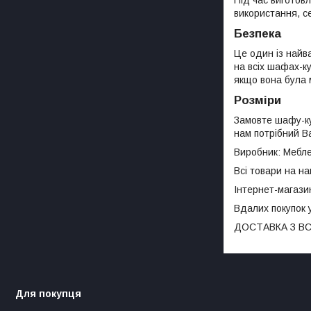
використання, с
Безпека
Це один із найв
на всіх шафах-ку
якщо вона була 
Розміри
Замовте шафу-ку
нам потрібний Ва
Виробник: Мебле
Всі товари на н
Інтернет-магазин
Вдалих покупок 
ДОСТАВКА З ВС
Для покупця