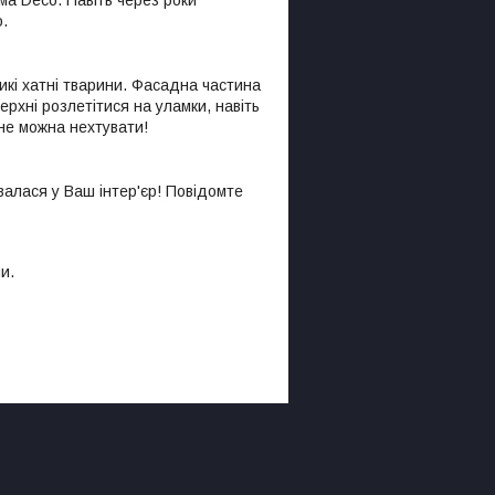
.
икі хатні тварини. Фасадна частина
ерхні розлетітися на уламки, навіть
 не можна нехтувати!
алася у Ваш інтер'єр! Повідомте
и.