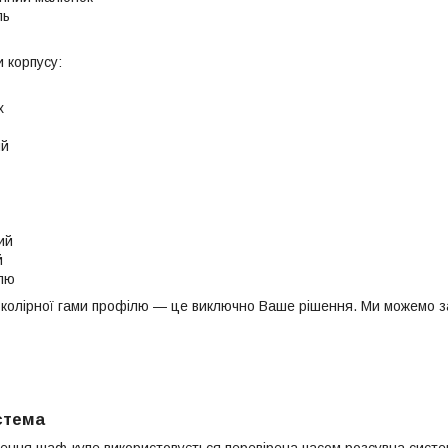
ль
 корпусу:
х
ий
ий
й
ілю
р колірної гами профілю — це виключно Ваше рішення. Ми можемо за
стема
лення шаф-купе використовується перевірена часом розсувна систе