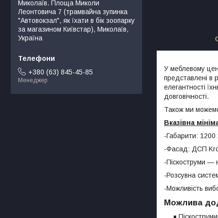
Миколаїв. Площа Миколи
Леонтовича 7 (трамвайна зупинка
"Автовокзал", як їхати в бiк зоопарку
за магазином Київстар), Миколаїв,
Україна
У меблевому цен
+380 (63) 845-45-85
представлені в 
Менеджер
елегантності їх
довговічності.
Також ми можемо
Вказівна міні
-Габарити: 1200 
-Фасад: ДСП Kr
-Піскоструми — 
-Розсувна систе
-Можливість виб
Можлива дод
Піскострум