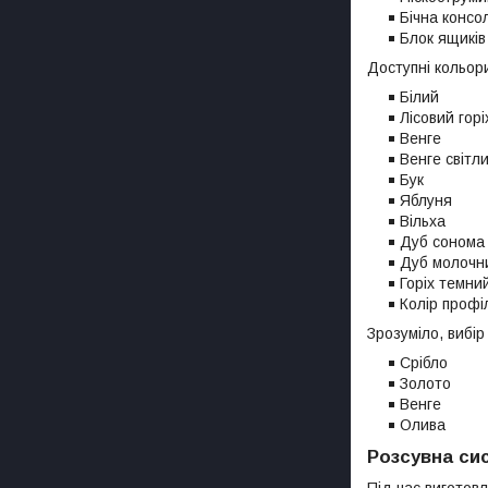
Бічна консо
Блок ящиків
Доступні кольори
Білий
Лісовий горі
Венге
Венге світл
Бук
Яблуня
Вільха
Дуб сонома
Дуб молочн
Горіх темни
Колір проф
Зрозуміло, вибі
Срібло
Золото
Венге
Олива
Розсувна си
Під час виготов