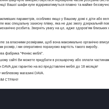
екції Вашої шафи купе відкриватимуться плавно та майже беззвучно
ажливіших параметрів, особливо якщо у Вашому домі є діти або вел
пе має спеціальну захисну плівку, яка не дає змогу дзеркальній пов
механічно розбита. Зверніть увагу на це, адже здоров'ям близьких
пе за власними розмірами, щоб вона максимально органічно вписув
м розмір, і ми оперативно порахуємо вартість такого виробу.
ва фабрика "Фенікс меблі".
ашому сайті Ви можете придбати в розшарочку або оплати частинам
 DAVA дає гарантію на всі представлені меблі до 18 місяців!
у меблевому магазині DAVA.
ІМ СТРАНІ!