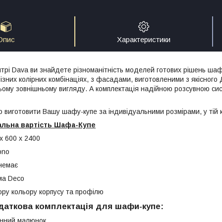
Опис
Характеристики
трі Dava ви знайдете різноманітність моделей готових рішень шаф-
різних колірних комбінаціях, з фасадами, виготовленими з якісног
ньому зовнішньому вигляду. А комплектація надійною розсувною си
 виготовити Вашу шафу-купе за індивідуальними розмірами, у тій к
мальна вартість Шафа-Купе
х 600 х 2400
ono
немає
ма Deco
ору кольору корпусу та профілю
аткова комплектація для шафи-купе:
инний малюнок