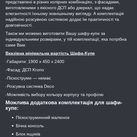
представлені в різних колірних комбінаціях, з фасадами,
виготовленими з якісного ДСП або дзеркал, що надає
елегантності їхньому зовнішньому вигляду. А комплектація
надійною розсувною системою додає їм практичності та
довговічності.
Також ми можемо виготовити Вашу шафу-купе за
індивідуальними розмірами, у тій комплектації, яка потрібна
саме Вам.
Вказівна мінімальна вартість Шафа-Купе
-Габарити: 1900 х 450 х 2400
-Фасад: ДСП Krono
-Піскоструми — немає
-Розсувна система Deco
-Можливість вибору кольору корпусу та профілю
Можлива додаткова комплектація для шафи-
купе:
Піскоструминний малюнок
Бічна консоль
Блок ящиків