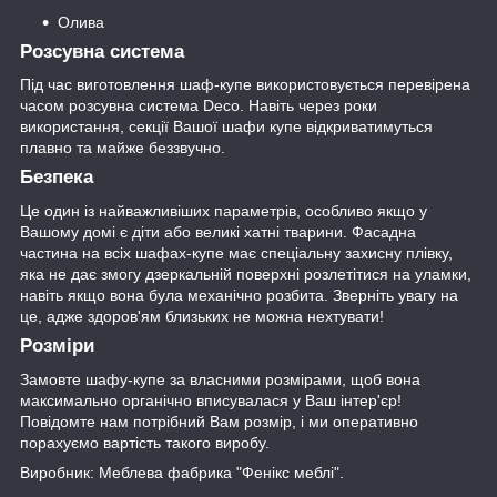
Олива
Розсувна система
Під час виготовлення шаф-купе використовується перевірена
часом розсувна система Deco. Навіть через роки
використання, секції Вашої шафи купе відкриватимуться
плавно та майже беззвучно.
Безпека
Це один із найважливіших параметрів, особливо якщо у
Вашому домі є діти або великі хатні тварини. Фасадна
частина на всіх шафах-купе має спеціальну захисну плівку,
яка не дає змогу дзеркальній поверхні розлетітися на уламки,
навіть якщо вона була механічно розбита. Зверніть увагу на
це, адже здоров'ям близьких не можна нехтувати!
Розміри
Замовте шафу-купе за власними розмірами, щоб вона
максимально органічно вписувалася у Ваш інтер'єр!
Повідомте нам потрібний Вам розмір, і ми оперативно
порахуємо вартість такого виробу.
Виробник: Меблева фабрика "Фенікс меблі".