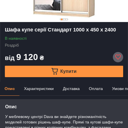
Шафа купе серії Стандарт 1000 х 450 х 2400
В наявності
Роздріб
9 120
від
₴
Купити
Опис
Характеристики
Доставка
Оплата
Умови п
Опис
У меблевому центрі Dava ви знайдете різноманітність
моделей готових рішень шаф-купе. Прямі та кутові шафи-купе
представлені в різних колірних комбінаціях, з фасадами,