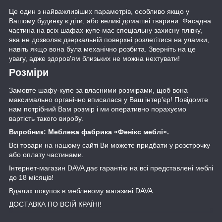
Це один з найважливіших параметрів, особливо якщо у
Вашому будинку є діти, або великі домашні тварини. Фасадна
частина на всіх шафах-купе має спеціальну захисну плівку,
яка не дозволяє дзеркальній поверхні розлетітися на уламки,
навіть якщо вона була механічно розбита. Зверніть на це
увагу, адже здоров'ям близьких не можна нехтувати!
Розміри
Замовте шафу-купе за власними розмірами, щоб вона
максимально органічно вписалася у Ваш інтер'єр! Повідомте
нам потрібний Вам розмір і ми оперативно порахуємо
вартість такого виробу.
Виробник: Меблева фабрика «Фенікс меблі».
Всі товари на нашому сайті Ви можете придбати у розстрочку
або оплату частинами.
Інтернет-магазин DAVA дає гарантію на всі представлені меблі
до 18 місяців!
Вдалих покупок в меблевому магазині DAVA.
ДОСТАВКА ПО ВСІЙ КРАЇНІ!