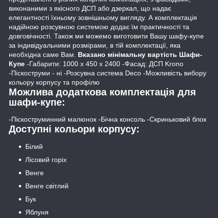
виконаними з якісного ДСП або дзеркал, що надає
елегантності їхньому зовнішньому вигляду. А комплектація
надійною розсувною системою додає їм практичності та
довговічності. Також ми можемо виготовити Вашу шафу-купе
за індивідуальними розмірами, в тій комплектації, яка
необхідна саме Вам.
Вказано мінімальну вартість Шафи-
Купе
-Габарити: 1000 х 450 х 2400 -Фасад: ДСП Krono
-Піскоструми - ні -Розсувна система Deco -Можливість вибору
кольору корпусу та профілю
Можлива додаткова комплектація для
шафи-купе:
-Піскоструминний малюнок -Бічна консоль -Скриньковий блок
Доступні кольори корпусу:
Білий
Лісовий горіх
Венге
Венге світлий
Бук
Яблуня