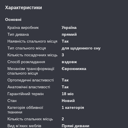
Характеристики
Основні
Країна виробник
Україна
Тип дивана
прямий
Наявність спального місця
Так
Тип спального місця
для щоденного сну
Кількість посадочних місць
3
Спосіб розкладання
вздовж
Механізм трансформації
Єврокнижка
спального місця
Ортопедичні властивості
Так
Анатомічні властивості
Так
Гарантійний термін
18 міс
Стан
Новий
Категорія оббивної
1 категорія
тканини
Кількість спальних місць
2
Вид м'яких меблів
Прямі дивани