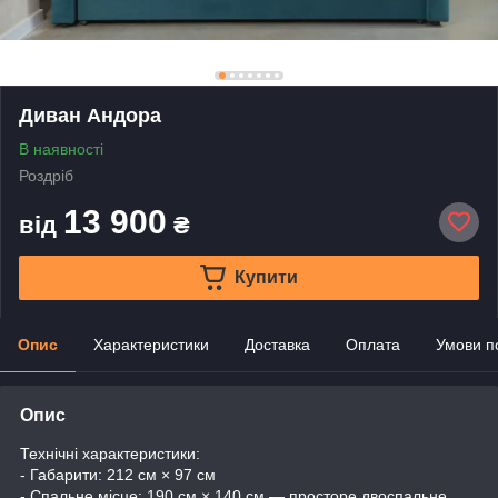
Диван Андора
В наявності
Роздріб
13 900
від
₴
Купити
Опис
Характеристики
Доставка
Оплата
Умови п
Опис
Технічні характеристики:
- Габарити: 212 см × 97 см
- Спальне місце: 190 см × 140 см — просторе двоспальне