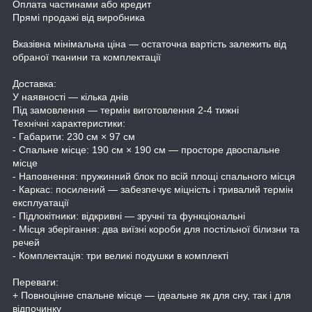
Оплата частинами або кредит
Прямі продажі від виробника
Вказівна мінімальна ціна — остаточна вартість залежить від
обраної тканини та комплектації
Доставка:
У наявності — кілька днів
Під замовлення — термін виготовлення 2-4 тижні
Технічні характеристики:
- Габарити: 230 см × 97 см
- Спальне місце: 190 см × 190 см — просторе двоспальне
місце
- Наповнення: пружинний блок по всій площі спального місця
- Каркас: посилений — забезпечує міцність і тривалий термін
експлуатації
- Підлокітники: відкривні — зручні та функціональні
- Місця зберігання: два виїзні короби для постільної білизни та
речей
- Комплектація: три великі подушки в комплекті
Переваги:
+ Повноцінне спальне місце — ідеальне як для сну, так і для
відпочинку