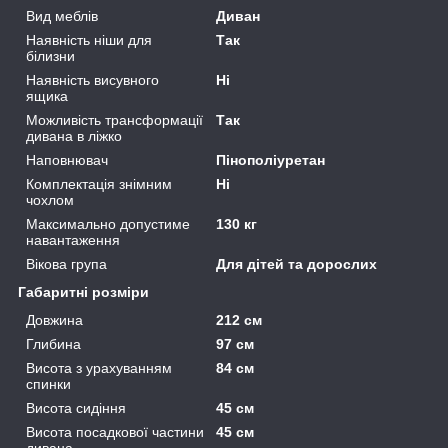
Вид меблів
Диван
Наявність ніши для
Так
білизни
Наявність висувного
Ні
ящика
Можливість трансформації
Так
дивана в ліжко
Наповнювач
Пінополіуретан
Комплектація знімним
Ні
чохлом
Максимально допустиме
130 кг
навантаження
Вікова група
Для дітей та дорослих
Габаритні розміри
Довжина
212 см
Глибина
97 см
Висота з урахуванням
84 см
спинки
Висота сидіння
45 см
Висота посадкової частини
45 см
дивана