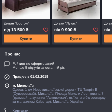
Диван "Бостон"
Диван "Лукас"
Дива
13 500
9 900
від
₴
від
₴
від
Купити
Купити
Про нас
Рейтинг не сформований
Менше 5 відгуків за останній рік
Працює з 01.02.2019
м. Миколаїв
Одеса. 1-км Новомиколаївської дороги.ТЦ Таврія-В
(Суворовский). Миколаїв. Площа Миколи Леонтовича 7
(трамвайна зупинка "Автовокзал", як їхати в бiк зоопарку
за магазином Київстар), Миколаїв, Україна
Контакти