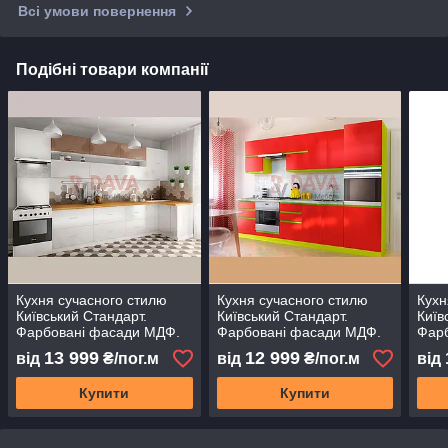
Всі умови повернення
Подібні товари компанії
Кухня сучасного стилю
Кухня сучасного стилю
Кухн
Київський Стандарт.
Київський Стандарт.
Київ
Фарбовані фасади МДФ.
Фарбовані фасади МДФ.
Фар
Набір 7
Набір 2
Набі
13 999
12 999
від
₴/пог.м
від
₴/пог.м
від
Купити
Купити