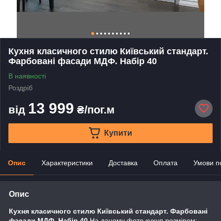
Кухня класичного стилю Київський стандарт.
Фарбовані фасади МДФ. Набір 40
В наявності
Роздріб
13 999
від
₴/пог.м
Купити
Опис
Характеристики
Доставка
Оплата
Умови п
Опис
Кухня класичного стилю Київський стандарт. Фарбовані
фасади МДФ. Набір 40
На даному фото кухня розміром: