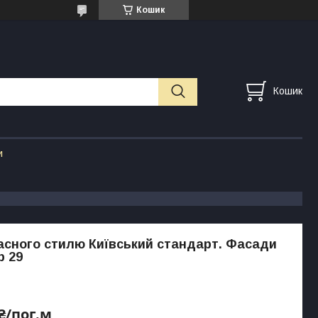
Кошик
Кошик
и
асного стилю Київський стандарт. Фасади
р 29
 ₴/пог.м