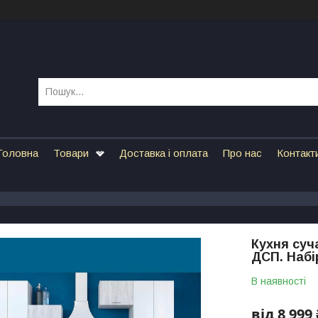
Головна
Товари
Доставка і оплата
Про нас
Контакт
Кухня суч
ДСП. Набі
В наявності
від
8 999