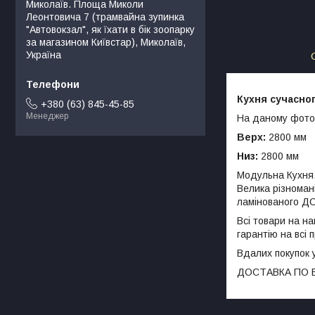
Миколаїв. Площа Миколи
Леонтовича 7 (трамвайна зупинка
"Автовокзал", як їхати в бiк зоопарку
за магазином Київстар), Миколаїв,
Україна
Кухня сучасно
+380 (63) 845-45-85
Менеджер
На даному фото 
Верх:
2800 мм
Низ:
2800 мм
Модульна Кухня. 
Велика різномані
ламінованого ДС
Всі товари на н
гарантію на всі 
Вдалих покупок 
ДОСТАВКА ПО В